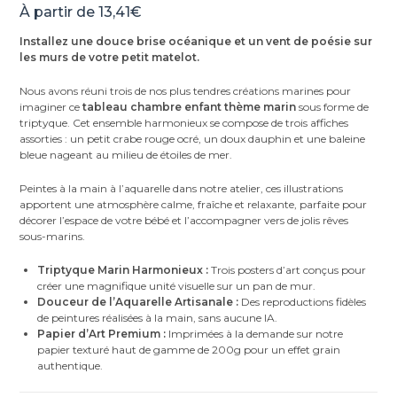
À partir de
13,41
€
Installez une douce brise océanique et un vent de poésie sur
les murs de votre petit matelot.
Nous avons réuni trois de nos plus tendres créations marines pour
imaginer ce
tableau chambre enfant thème marin
sous forme de
triptyque. Cet ensemble harmonieux se compose de trois affiches
assorties : un petit crabe rouge ocré, un doux dauphin et une baleine
bleue nageant au milieu de étoiles de mer.
Peintes à la main à l’aquarelle dans notre atelier, ces illustrations
apportent une atmosphère calme, fraîche et relaxante, parfaite pour
décorer l’espace de votre bébé et l’accompagner vers de jolis rêves
sous-marins.
Triptyque Marin Harmonieux :
Trois posters d’art conçus pour
créer une magnifique unité visuelle sur un pan de mur.
Douceur de l’Aquarelle Artisanale :
Des reproductions fidèles
de peintures réalisées à la main, sans aucune IA.
Papier d’Art Premium :
Imprimées à la demande sur notre
papier texturé haut de gamme de 200g pour un effet grain
authentique.