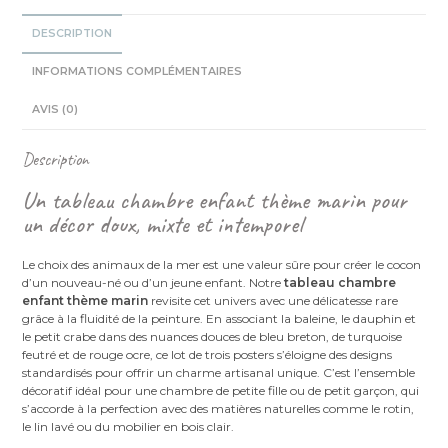
Lot
de
DESCRIPTION
3
Affiches
INFORMATIONS COMPLÉMENTAIRES
Aquarelle
Crabe,
AVIS (0)
Dauphin
et
Description
Baleine
Un tableau chambre enfant thème marin pour
un décor doux, mixte et intemporel
Le choix des animaux de la mer est une valeur sûre pour créer le cocon
d’un nouveau-né ou d’un jeune enfant. Notre
tableau chambre
enfant thème marin
revisite cet univers avec une délicatesse rare
grâce à la fluidité de la peinture. En associant la baleine, le dauphin et
le petit crabe dans des nuances douces de bleu breton, de turquoise
feutré et de rouge ocre, ce lot de trois posters s’éloigne des designs
standardisés pour offrir un charme artisanal unique. C’est l’ensemble
décoratif idéal pour une chambre de petite fille ou de petit garçon, qui
s’accorde à la perfection avec des matières naturelles comme le rotin,
le lin lavé ou du mobilier en bois clair.