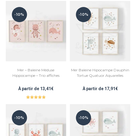
-10%
-10%
Mer – Baleine Méduse
Mer Baleine Hipocampe Dauphin
Hippocampe – Trio affiches
Tortue Quatuor Aquarelles
À partir de
13,41
€
À partir de
17,91
€
Note
5.00
sur 5
-10%
-10%