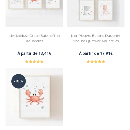
Mer Méduse Crabe Baleine Trio
Mer Pieuvre Baleine Dauphin
Aquarelles
Méduse Quatuor Aquarelles
À partir de
13,41
€
À partir de
17,91
€
Note
5.00
Note
5.00
sur 5
sur 5
-10%