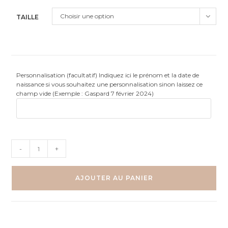
Choisir une option
TAILLE
Personnalisation (facultatif) Indiquez ici le prénom et la date de
naissance si vous souhaitez une personnalisation sinon laissez ce
champ vide (Exemple : Gaspard 7 février 2024)
quantité
-
+
de
Tableau
Chambre
AJOUTER AU PANIER
Enfant
Thème
Marin
–